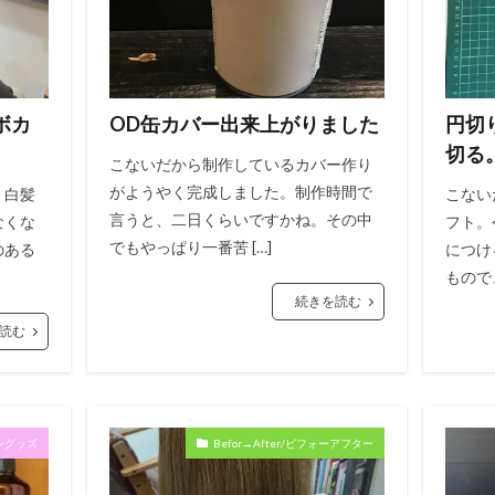
ボカ
OD缶カバー出来上がりました
円切
切る
こないだから制作しているカバー作り
がようやく完成しました。制作時間で
、白髪
こない
言うと、二日くらいですかね。その中
なくな
フト。
でもやっぱり一番苦 […]
のある
につけ
もので、
続きを読む
読む
サロングッズ
Befor→After/ビフォーアフター