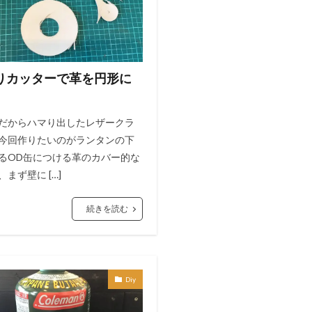
りカッターで革を円形に
。
だからハマり出したレザークラ
今回作りたいのがランタンの下
るOD缶につける革のカバー的な
まず壁に […]
続きを読む
Diy