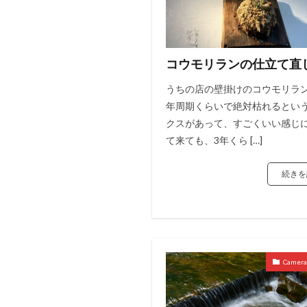
コウモリランの仕立て直
うちの店の壁掛けのコウモリラ
年周期くらいで絶対枯れるとい
クスがあって、すごくいい感じ
て来ても、3年くら […]
続きを
Camer