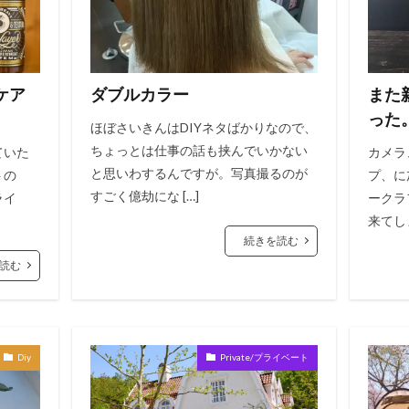
ケア
ダブルカラー
また
った
ほぼさいきんはDIYネタばかりなので、
ちょっとは仕事の話も挟んでいかない
ていた
カメラ
と思いわするんですが。写真撮るのが
トの
プ、に
すごく億劫にな […]
ライ
ークラ
来てしま
続きを読む
読む
Diy
Private/プライベート