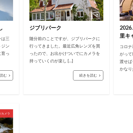
し
ジブリパーク
202
里キ
ンは三
随分前のことですが、ジブリパークに
うジン
行ってきました。最近広角レンズを買
コロナ
に育っ
ったので、お出かけついでにカメラを
がって
持っていくのが楽し […]
渡せば
かなり
読む
続きを読む
a/カメラ