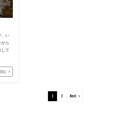
が、い
ながら
破して
読む
1
2
Next