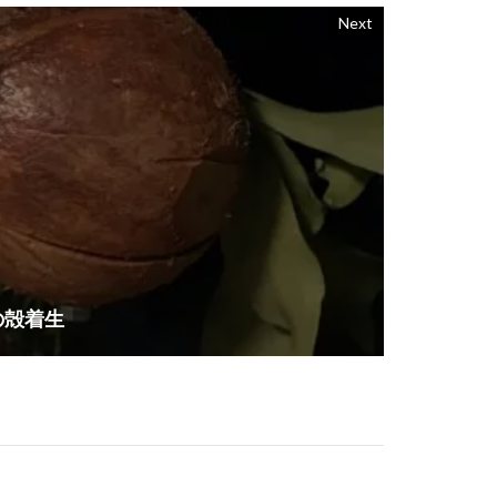
Next
の殻着生