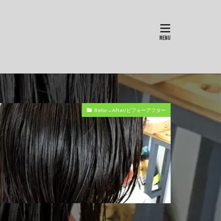
Befor→After/ビフォーアフター