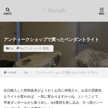
アンティークショップで買ったペンダントライト
Diy
diy
,
アンティーク
,
照明
HOME
Diy
アンティークショップで買ったペンダントライト
先日購入した照明器具がようやくお店に仲間入り。お店の雰囲気
もライトが変われば、一気に変わりますからね。ということで、
早速ダンボールから取り出し。led電球を差し込み。引っ掛けシー