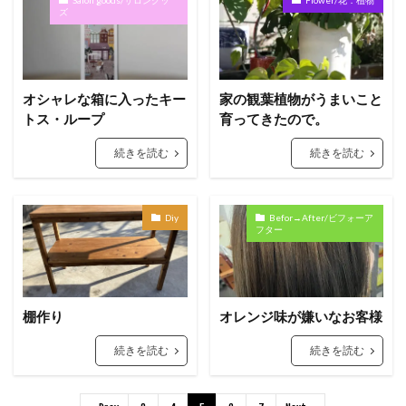
ズ
オシャレな箱に入ったキー
家の観葉植物がうまいこと
トス・ループ
育ってきたので。
続きを読む
続きを読む
Diy
Befor→After/ビフォーア
フター
棚作り
オレンジ味が嫌いなお客様
続きを読む
続きを読む