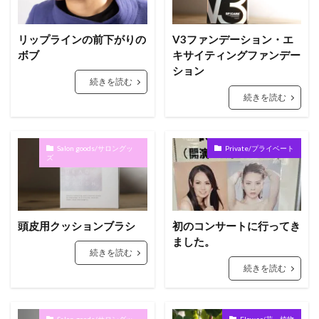
リップラインの前下がりの
V3ファンデーション・エ
ボブ
キサイティングファンデー
ション
続きを読む
続きを読む
Salon goods/サロングッ
Private/プライベート
ズ
頭皮用クッションブラシ
初のコンサートに行ってき
ました。
続きを読む
続きを読む
Salon goods/サロングッ
Flower/花．植物