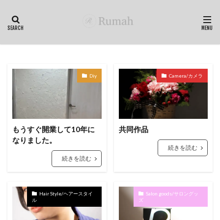
Diy
Camera/カメラ
もうすぐ開業して10年に
共同作品
なりました。
続きを読む
続きを読む
Hair Style/ヘアースタイ
Salon goods/サロングッ
ル
ズ