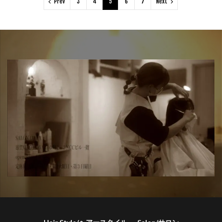
Prev
3
4
5
6
7
Next