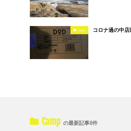
コロナ過の中店
Camp
Camp
の最新記事8件